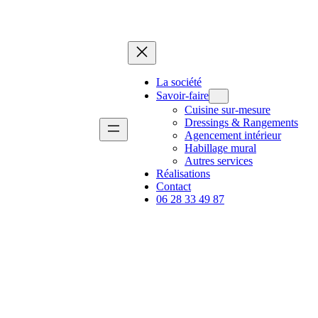
La société
Savoir-faire
Cuisine sur-mesure
Dressings & Rangements
Agencement intérieur
Habillage mural
Autres services
Réalisations
Contact
06 28 33 49 87